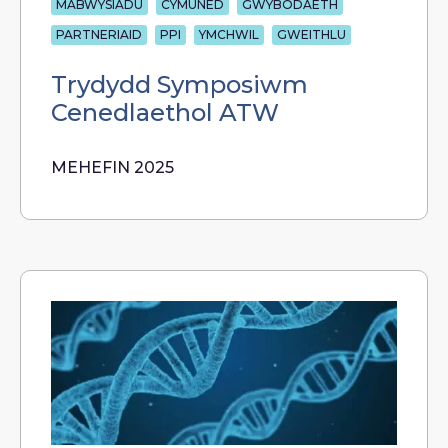
MABWYSIADU
CYMUNED
GWYBODAETH
PARTNERIAID
PPI
YMCHWIL
GWEITHLU
Trydydd Symposiwm
Cenedlaethol ATW
MEHEFIN 2025