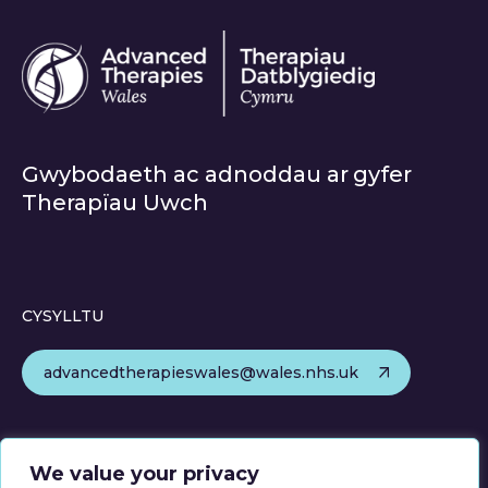
Gwybodaeth ac adnoddau ar gyfer
Therapïau Uwch
CYSYLLTU
advancedtherapieswales@wales.nhs.uk
DILYNA
We value your privacy