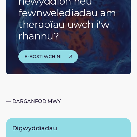
newyddion neu
fewnwelediadau am
therapïau uwch i'w
rhannu?
E-BOSTIWCH NI
— DARGANFOD MWY
Digwyddiadau