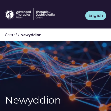
Neidio
i'r
English
prif
gynnwys
Cartref
Newyddion
Newyddion