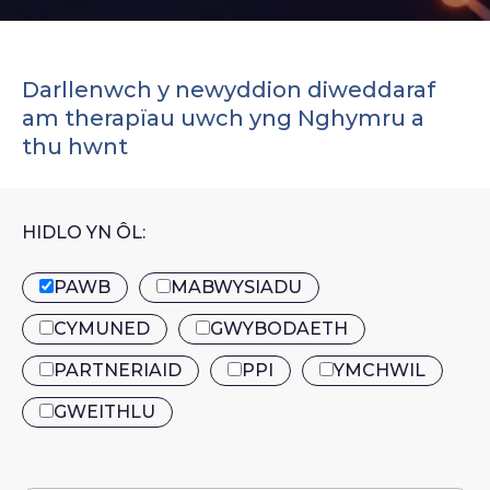
Darllenwch y newyddion diweddaraf
am therapïau uwch yng Nghymru a
thu hwnt
HIDLO YN ÔL:
PAWB
MABWYSIADU
CYMUNED
GWYBODAETH
PARTNERIAID
PPI
YMCHWIL
GWEITHLU