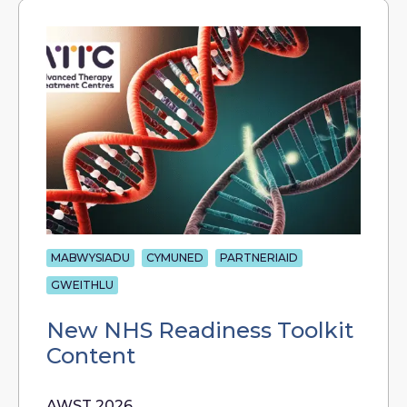
MABWYSIADU
CYMUNED
PARTNERIAID
GWEITHLU
New NHS Readiness Toolkit
Content
AWST 2026