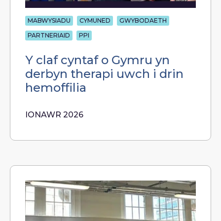
MABWYSIADU
CYMUNED
GWYBODAETH
PARTNERIAID
PPI
Y claf cyntaf o Gymru yn
derbyn therapi uwch i drin
hemoffilia
IONAWR 2026