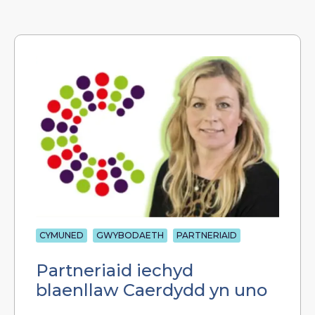
CYMUNED
GWYBODAETH
PARTNERIAID
Partneriaid iechyd
blaenllaw Caerdydd yn uno