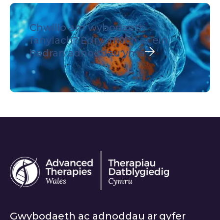
Chwilio am wybodaeth
fanylach?
Edrychwch ar ein
hadran adnoddau yma
Gwybodaeth ac adnoddau ar gyfer