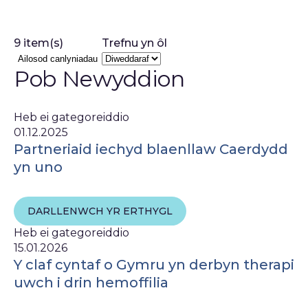
9 item(s)
Trefnu yn ôl
Ailosod canlyniadau
Pob Newyddion
Heb ei gategoreiddio
01.12.2025
Partneriaid iechyd blaenllaw Caerdydd
yn uno
DARLLENWCH YR ERTHYGL
Heb ei gategoreiddio
15.01.2026
Y claf cyntaf o Gymru yn derbyn therapi
uwch i drin hemoffilia