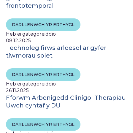
frontotemporal
DARLLENWCH YR ERTHYGL
Heb ei gategoreiddio
08.12.2025
Technoleg firws arloesol ar gyfer
tiwmorau solet
DARLLENWCH YR ERTHYGL
Heb ei gategoreiddio
26.11.2025
Fforwm Arbenigedd Clinigol Therapïau
Uwch cyntaf y DU
DARLLENWCH YR ERTHYGL