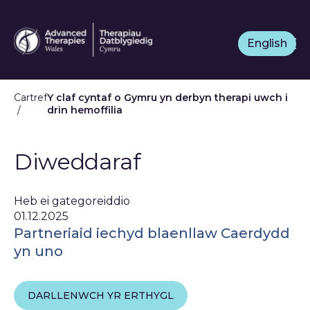
Neidio
i'r
English
prif
gynnwys
Cartref
Y claf cyntaf o Gymru yn derbyn therapi uwch i
drin hemoffilia
Diweddaraf
Heb ei gategoreiddio
01.12.2025
Partneriaid iechyd blaenllaw Caerdydd
yn uno
DARLLENWCH YR ERTHYGL