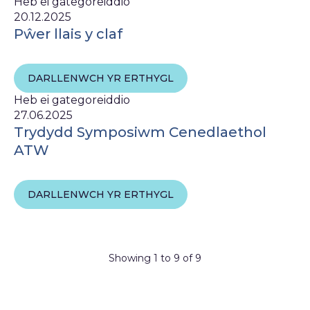
Heb ei gategoreiddio
20.12.2025
Pŵer llais y claf
DARLLENWCH YR ERTHYGL
Heb ei gategoreiddio
27.06.2025
Trydydd Symposiwm Cenedlaethol
ATW
DARLLENWCH YR ERTHYGL
Showing 1 to 9 of 9