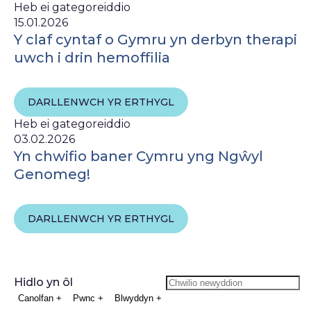
Heb ei gategoreiddio
15.01.2026
Y claf cyntaf o Gymru yn derbyn therapi
uwch i drin hemoffilia
DARLLENWCH YR ERTHYGL
Heb ei gategoreiddio
03.02.2026
Yn chwifio baner Cymru yng Ngŵyl
Genomeg!
DARLLENWCH YR ERTHYGL
Hidlo yn ôl
Canolfan
+
Pwnc
+
Blwyddyn
+