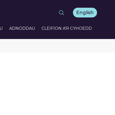
English
U
ADNODDAU
CLEIFION A'R CYHOEDD