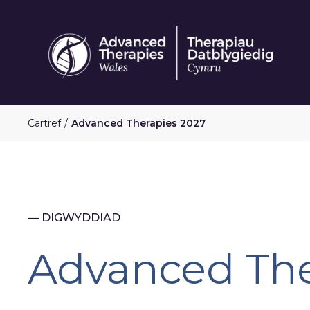
Neidio
i'r
prif
gynnwys
Cartref
Advanced Therapies 2027
— DIGWYDDIAD
Advanced The