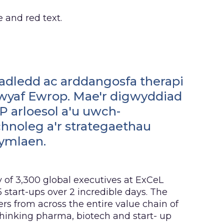
dledd ac arddangosfa therapi
wyaf Ewrop. Mae'r digwyddiad
 arloesol a'u uwch-
chnoleg a'r strategaethau
 ymlaen.
of 3,300 global executives at ExCeL
start-ups over 2 incredible days. The
s from across the entire value chain of
hinking pharma, biotech and start- up