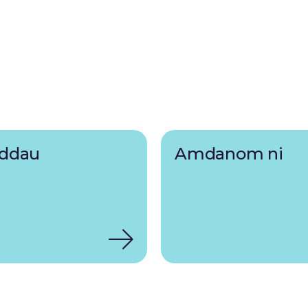
ddau
Amdanom ni