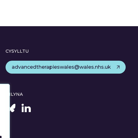
CYSYLLTU
advancedtherapieswales@wales.nhs.uk
DILYNA