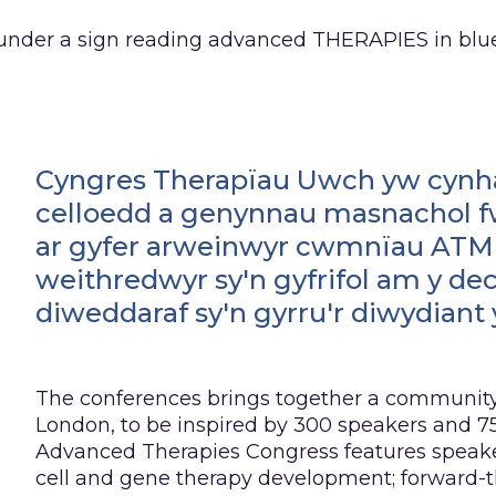
Cyngres Therapïau Uwch yw cynha
celloedd a genynnau masnachol f
ar gyfer arweinwyr cwmnïau ATMP
weithredwyr sy'n gyfrifol am y de
diweddaraf sy'n gyrru'r diwydiant
The conferences brings together a community 
London, to be inspired by 300 speakers and 75 
Advanced Therapies Congress features speaker
cell and gene therapy development; forward-t