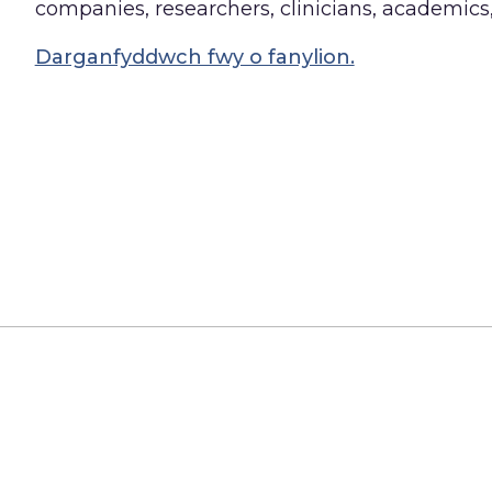
companies, researchers, clinicians, academics
Darganfyddwch fwy o fanylion.